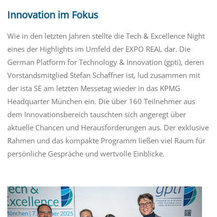
Innovation im Fokus
Wie in den letzten Jahren stellte die
Tech & Excellence Night
eines der Highligh
t
s im
Umfeld
der EXPO REAL dar. Die
German
Platform
for
Technology & Innovation (
gpti
)
, deren
Vorstandsmitglied
Stefan Schaffner ist, lud zusammen mit
der
ista
SE a
m letzten Messetag
wieder
in das KPMG
Headquarter München
ein. Die über
160 Teilnehmer
aus
dem
Innovationsbereich
tauschten sich
angeregt über
aktuelle Chancen und Herausforderungen aus.
Der exklusive
Rahmen und das kompakte Programm ließen viel Raum für
persönliche Gespräche und
wertvolle Einblicke
.