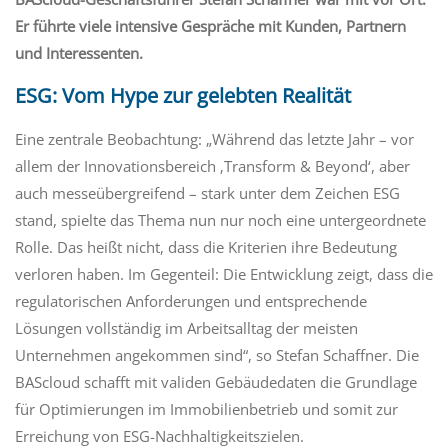
Er
führte
viele intensive Gespräche
mit Kunden, Partnern
und Interessenten.
ESG:
Vom Hype zur gelebten Realität
Eine
zentrale
Beobachtung: „
Während
das letzte Jahr
–
vor
allem
der
Innovationsbereich
‚
Transform &
Beyond
‘
,
aber
auch
messeübergreifend
–
stark unter dem Zeichen
ESG
stand
,
spielte
das Thema
nun nur noch eine untergeordnete
Rolle. Das heißt nicht, dass
die Kriterien ihre
Bedeutung
verloren ha
ben
. Im Gegenteil: Die Entwicklung zeigt, dass
die
regulatorischen
Anforderungen und entsprechende
Lösungen
vollständig im Arbeitsalltag der meisten
Unternehmen angekommen
sind“, so Stefan Schaffner.
Die
BAScloud
schafft
mit
valide
n
Gebäudedaten die
Grundlage
für Optimierungen im Immobilienbetrieb
und somit zur
E
rreichung von ESG-Nachhaltigkeitszielen
.