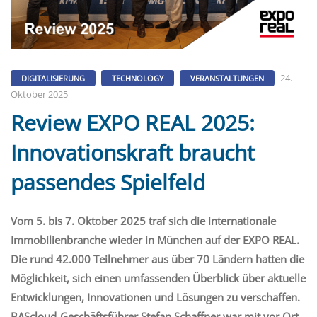
24.
DIGITALISIERUNG
TECHNOLOGY
VERANSTALTUNGEN
Oktober 2025
Review EXPO REAL 2025:
Innovationskraft braucht
passendes Spielfeld
Vom 5. bis 7. Oktober 2025
traf
sich die
internationale
Immobilienbranche wieder in München auf der EXPO REAL
.
Die rund
42.000 Teilnehmer aus über 70 Ländern
hatten die
Möglichkeit, sich
einen
umfassenden
Überblick
über
aktuelle
Entwicklungen, Innovationen und Lösungen
zu
verschaffen
.
BAScloud
-Geschäftsführer Stefan Schaffner war mit vor Ort.