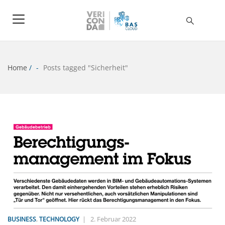
Home
/
Posts tagged "Sicherheit"
,
|
2. Februar 2022
BUSINESS
TECHNOLOGY