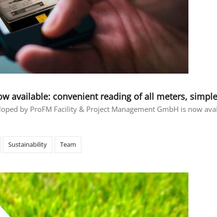
 available: convenient reading of all meters, simple
oped by ProFM Facility & Project Management GmbH is now availa
Sustainability
Team