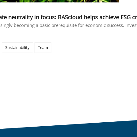
te neutrality in focus: BAScloud helps achieve ESG cr
reasingly becoming a basic prerequisite for economic success. Inv
Sustainability
Team