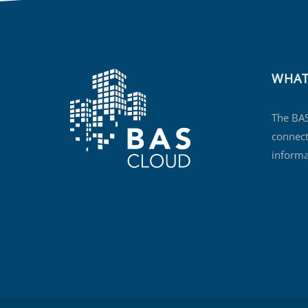
WHAT
The BAS
connect
informa