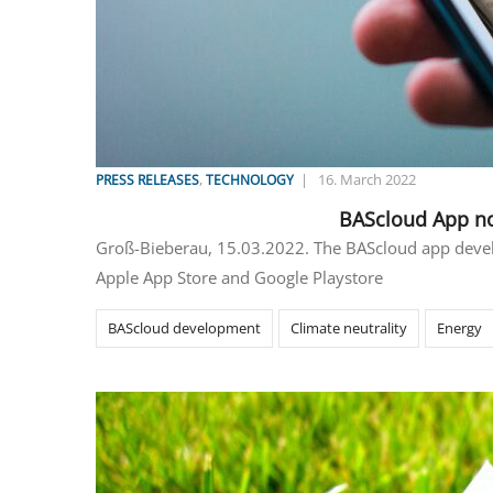
,
|
16. March 2022
PRESS RELEASES
TECHNOLOGY
BAScloud App now
Groß-Bieberau, 15.03.2022. The BAScloud app devel
Apple App Store and Google Playstore
BAScloud development
Climate neutrality
Energy