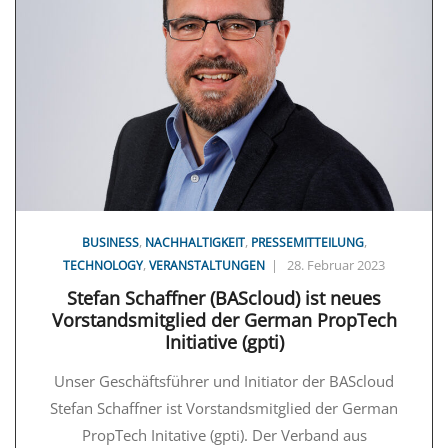
,
,
,
BUSINESS
NACHHALTIGKEIT
PRESSEMITTEILUNG
,
|
28. Februar 2023
TECHNOLOGY
VERANSTALTUNGEN
Stefan Schaffner (BAScloud) ist neues
Vorstandsmitglied der German PropTech
Initiative (gpti)
Unser Geschäftsführer und Initiator der BAScloud
Stefan Schaffner ist Vorstandsmitglied der German
PropTech Initative (gpti). Der Verband aus