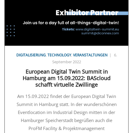
,
,
|
6.
DIGITALISIERUNG
TECHNOLOGY
VERANSTALTUNGEN
September 2022
European Digital Twin Summit in
Hamburg am 15.09.2022: BAScloud
schafft virtuelle Zwillinge
Am 15.09.2022 findet der European Digital Twin
Summit in Hamburg statt. In der wunderschönen
Eventlocation im Industrial Design mitten in der
Hamburger Speicherstadt begrüßen auch die
ProFM Facility & Projektmanagement